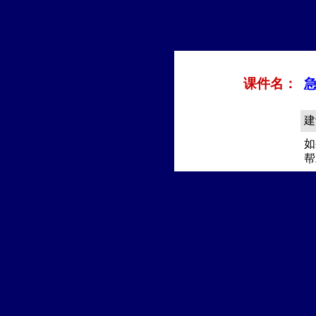
课件名：
建
如
帮