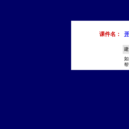
课件名：
开
建
如
帮