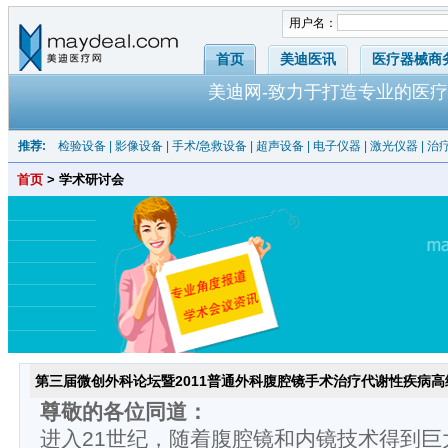
用户名：
首页
美迪医讯
医疗器械商
美迪网-致力于打造专业的医疗
推荐:
检验设备
|
影像设备
|
手术/急救设备
|
超声设备
|
电子仪器
|
激光仪器
|
治
首页
> 学术研讨会
第三届微创外科论坛暨2011普通外科腹腔镜手术治疗代谢性疾病高
尊敬的各位同道：
进入21世纪，随着腹腔镜和内镜技术得到巨