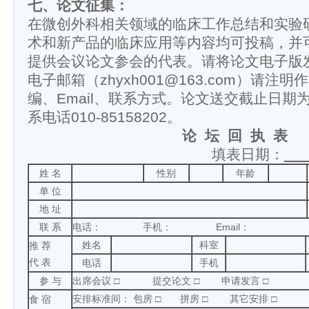
七、论文征集：
在微创外科相关领域的临床工作总结和实验
术和新产品的临床应用等内容均可投稿，并
提供会议论文参会的代表。请将论文电子版
电子邮箱（zhyxh001@163.com）请注
编、Email、联系方式。论文送交截止日期为2
系电话010-85158202。
论 坛 回 执 表
填表日期：
姓 名
性别
年龄
单 位
地 址
联 系
电话： 手机： Email：
姓名
科室
推 荐
代 表
电话
手机
参 与
出席会议 □ 提交论文 □ 申请发言 □
安排标准间： 包房 □ 拼房 □ 其它安排 □
食 宿