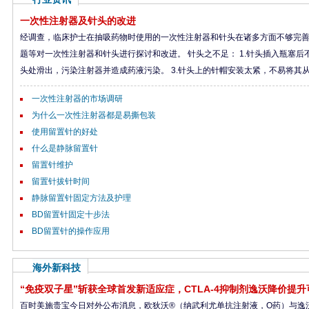
一次性注射器及针头的改进
经调查，临床护士在抽吸药物时使用的一次性注射器和针头在诸多方面不够完
题等对一次性注射器和针头进行探讨和改进。 针头之不足： 1.针头插入瓶塞后
头处滑出，污染注射器并造成药液污染。 3.针头上的针帽安装太紧，不易将其从注
一次性注射器的市场调研
为什么一次性注射器都是易撕包装
使用留置针的好处
什么是静脉留置针
留置针维护
留置针拔针时间
静脉留置针固定方法及护理
BD留置针固定十步法
BD留置针的操作应用
海外新科技
“免疫双子星”斩获全球首发新适应症，CTLA-4抑制剂逸沃降价提升
百时美施贵宝今日对外公布消息，欧狄沃®（纳武利尤单抗注射液，O药）与逸