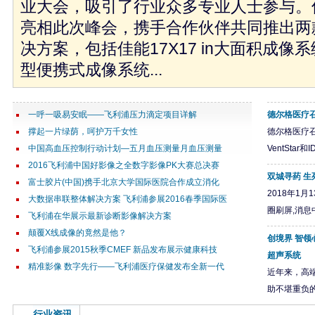
业大会，吸引了行业众多专业人士参与。
亮相此次峰会，携手合作伙伴共同推出两
决方案，包括佳能17X17 in大面积成像系统
型便携式成像系统...
一呼一吸易安眠——飞利浦压力滴定项目详解
德尔格医疗召
撑起一片绿荫，呵护万千女性
德尔格医疗召回
中国高血压控制行动计划—五月血压测量月血压测量
VentSta
2016飞利浦中国好影像之全数字影像PK大赛总决赛
双城寻药 生
富士胶片(中国)携手北京大学国际医院合作成立消化
2018年1
大数据串联整体解决方案 飞利浦参展2016春季国际医
圈刷屏,消息
飞利浦在华展示最新诊断影像解决方案
颠覆X线成像的竟然是他？
创境界 智领心
飞利浦参展2015秋季CMEF 新品发布展示健康科技
超声系统
精准影像 数字先行——飞利浦医疗保健发布全新一代
近年来，高
助不堪重负的
行业资讯