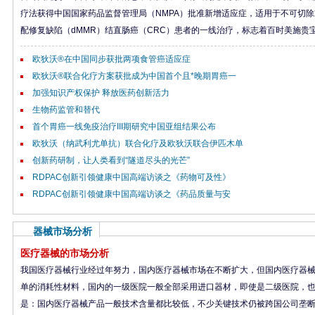
疗法获得中国国家药品监督管理局（NMPA）批准新增适应症，适用于不可切除或
配修复缺陷（dMMR）结直肠癌（CRC）患者的一线治疗，标志着百时美施贵宝在
欧狄沃®在中国同步获批两项食管癌适应症
欧狄沃®联合化疗方案获批成为中国首个且*晚期胃癌一
加强知识产权保护 释放医药创新活力
生物药监管和替代
首个胃癌一线免疫治疗III期研究中国亚组结果公布
欧狄沃（纳武利尤单抗）联合化疗及欧狄沃联合伊匹木单
创新药研制，让人类看到“隧道尽头的光芒”
RDPAC创新引领健康中国高端访谈之《药物可及性》
RDPAC创新引领健康中国高端访谈之《药品质量与安
器械市场分析
医疗器械的市场分析
我国医疗器械行业经过年努力，国内医疗器械市场在不断扩大，但国内医疗器
单的消耗性材料，国内的一级医院一般全部采用进口器材，即使是二级医院，也有
是：国内医疗器械产品一般技术含量都比较低，不少关键技术仍被跨国公司垄断。