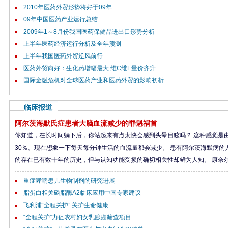
2010年医药外贸形势将好于09年
09年中国医药产业运行总结
2009年1～8月份我国医药保健品进出口形势分析
上半年医药经济运行分析及全年预测
上半年我国医药外贸逆风前行
医药外贸向好：生化药增幅最大 维C维E量价齐升
国际金融危机对全球医药产业和医药外贸的影响初析
临床报道
阿尔茨海默氏症患者大脑血流减少的罪魁祸首
你知道，在长时间躺下后，你站起来有点太快会感到头晕目眩吗？ 这种感觉是
30％。现在想象一下每天每分钟生活的血流量都会减少。 患有阿尔茨海默病
的存在已有数十年的历史，但与认知功能受损的确切相关性却鲜为人知。 康奈尔大
重症哮喘患儿生物制剂的研究进展
脂蛋白相关磷脂酶A2临床应用中国专家建议
飞利浦“全程关护” 关护生命健康
“全程关护”力促农村妇女乳腺癌筛查项目