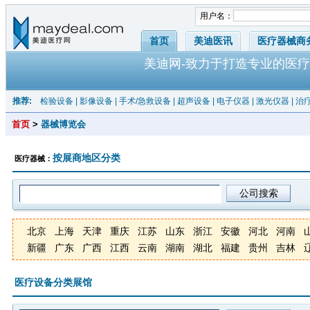
用户名：
首页
美迪医讯
医疗器械商
美迪网-致力于打造专业的医疗
推荐:
检验设备
|
影像设备
|
手术/急救设备
|
超声设备
|
电子仪器
|
激光仪器
|
治
首页
>
器械博览会
按展商地区分类
医疗器械：
北京
上海
天津
重庆
江苏
山东
浙江
安徽
河北
河南
新疆
广东
广西
江西
云南
湖南
湖北
福建
贵州
吉林
医疗设备分类展馆