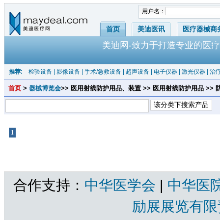
用户名：
首页
美迪医讯
医疗器械商
美迪网-致力于打造专业的医疗
推荐:
检验设备
|
影像设备
|
手术/急救设备
|
超声设备
|
电子仪器
|
激光仪器
|
治
首页
>
器械博览会
>> 医用射线防护用品、装置 >> 医用射线防护用品 >> 
1
共1页 |
防护裙
共有产品 总计：0 个
合作支持：
中华医学会
|
中华医
励展展览有限