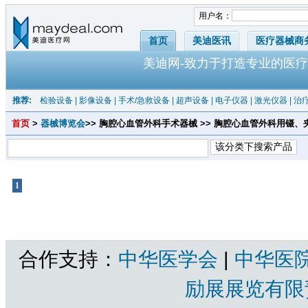
用户名：
首页
美迪医讯
医疗器械商
美迪网-致力于打造专业的医疗
推荐:
检验设备
|
影像设备
|
手术/急救设备
|
超声设备
|
电子仪器
|
激光仪器
|
治
首页
>
器械博览会
>> 胸腔心血管外科手术器械 >> 胸腔心血管外科用镊、夹
1
共1页 |
心房止血器
共有产品 总计：0 个
合作支持：
中华医学会
|
中华医
励展展览有限