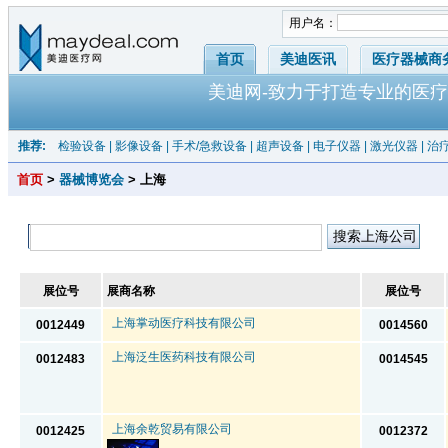
用户名：
首页
美迪医讯
医疗器械商
美迪网-致力于打造专业的医疗
推荐:
检验设备
|
影像设备
|
手术/急救设备
|
超声设备
|
电子仪器
|
激光仪器
|
治
首页
>
器械博览会
> 上海
展位号
展商名称
展位号
上海掌动医疗科技有限公司
0012449
0014560
上海泛生医药科技有限公司
0012483
0014545
上海余乾贸易有限公司
0012425
0012372