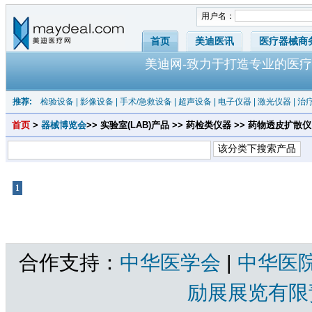
用户名：
首页
美迪医讯
医疗器械商
美迪网-致力于打造专业的医疗
推荐:
检验设备
|
影像设备
|
手术/急救设备
|
超声设备
|
电子仪器
|
激光仪器
|
治
首页
>
器械博览会
>> 实验室(LAB)产品 >> 药检类仪器 >> 药物透皮扩散仪
1
共1页 |
药物透皮扩散仪
共有产品 总计：0 个
合作支持：
中华医学会
|
中华医
励展展览有限