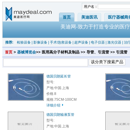
用户名：
首页
美迪医讯
医疗器械商
美迪网-致力于打造专业的医疗
推荐:
检验设备
|
影像设备
|
手术/急救设备
|
超声设备
|
电子仪器
|
激光仪器
|
治
首页
>
器械博览会
>> 医用高分子材料及制品 >> 导管、引流管 >> 引流管
德国贝朗延长管
型号:
产地:中国.上海
价格:8
规格:75CM-100CM
详细介绍
德国贝朗输液泵管
型号:
产地:中国.上海