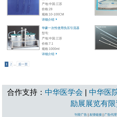
产地:中国.江苏
价格:28
规格:10-100CM
详细介绍
华豪一次性使用负压引流器
型号:
产地:中国.江苏
价格:7.1
规格:1000ml
详细介绍
1
2
...
后一页
共2页 |
引流管
共有产品 总计：22 个
合作支持：
中华医学会
|
中华医
励展展览有限
刊登广告
|
友情链接
|
广告代理