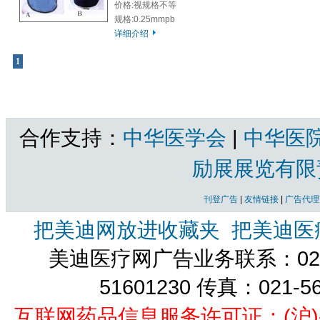
价格:视规格不等
规格:0.25mmpb
详细介绍
1
共1页 |
铅塑料等其它射线防护材料
共有产品 总计：3 个
合作支持：
中华医学会
|
中华医
励展展览有限
刊登广告
|
友情链接
|
广告代理
把美迪网放进收藏夹
把美迪医
美迪医疗网广告业务联系：021-
51601230 传真：021-5
互联网药品信息服务许可证：(沪)-经营