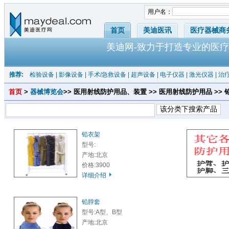
用户名：
首页
美迪医讯
医疗器械商
美迪网-致力于打造专业的医疗
推荐:
检验设备
|
影像设备
|
手术/急救设备
|
超声设备
|
电子仪器
|
激光仪器
|
治
首页
>
器械博览会
>> 医用射线防护用品、装置 >> 医用射线防护用品 >
铅衣架
型号:
产地:北京
价格:3900
详细介绍
铅脖套
型号:A型、B型
产地:北京