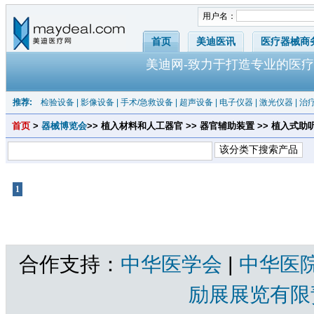
用户名：
首页
美迪医讯
医疗器械商
美迪网-致力于打造专业的医疗
推荐:
检验设备
|
影像设备
|
手术/急救设备
|
超声设备
|
电子仪器
|
激光仪器
|
治
首页
>
器械博览会
>> 植入材料和人工器官 >> 器官辅助装置 >> 植入式助
1
共1页 |
植入式助听器
共有产品 总计：0 个
合作支持：
中华医学会
|
中华医
励展展览有限