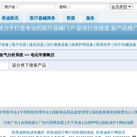
用户名：
密码：
美迪医讯
医疗器械商务
资源
服务
-致力于打造专业的医疗器械门户 提供行业报道 新产品推
声设备
|
电子仪器
|
激光仪器
|
治疗康复设备
|
病房护理设备
|
医用光学
|
冷疗/冷藏设备
 血气分析系统 >> 电化学测氧仪
中华医学会
|
中华医院管理学会
|
国家食品药品监督管理
|
国药励展展览有限责任公
|
刊登广告
|
友情链接
|
广告代理商加盟
|
关于美迪
|
法律声明
|
隐私保护
|
网站地图
把美迪网放进收藏夹
把美迪医疗网介绍给我的朋友
给美迪医疗网留言