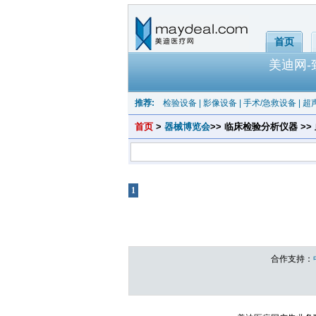
首页
美迪网
推荐:
检验设备
|
影像设备
|
手术/急救设备
|
超
首页
>
器械博览会
>> 临床检验分析仪器 >>
1
共1页 |
电化学测氧仪
共有产品 总计：0 个
合作支持：