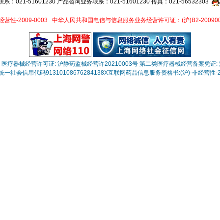
021-51601230 产品咨询业务联系：021-51601230 传真：021-56532303
性-2009-0003
中华人民共和国电信与信息服务业务经营许可证：(沪)B2-200900
医疗器械经营许可证: 沪静药监械经营许20210003号
第二类医疗器械经营备案凭证: 沪
一社会信用代码91310108676284138X
互联网药品信息服务资格书:(沪)-非经营性-202