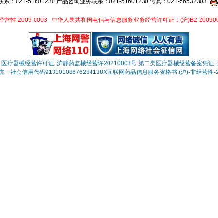
021-51601230 产品咨询业务联系：021-51601230 传真：021-56532303
性-2009-0003
中华人民共和国电信与信息服务业务经营许可证：(沪)B2-200900
医疗器械经营许可证: 沪静药监械经营许20210003号
第二类医疗器械经营备案凭证: 沪
一社会信用代码91310108676284138X
互联网药品信息服务资格书:(沪)-非经营性-202