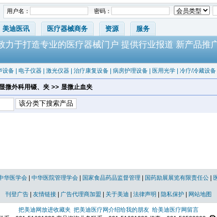
用户名：
密码：
美迪医讯
医疗器械商务
资源
服务
-致力于打造专业的医疗器械门户 提供行业报道 新产品推
声设备
|
电子仪器
|
激光仪器
|
治疗康复设备
|
病房护理设备
|
医用光学
|
冷疗/冷藏设备
 显微外科用镊、夹 >> 显微止血夹
中华医学会
|
中华医院管理学会
|
国家食品药品监督管理
|
国药励展展览有限责任公
|
刊登广告
|
友情链接
|
广告代理商加盟
|
关于美迪
|
法律声明
|
隐私保护
|
网站地图
把美迪网放进收藏夹
把美迪医疗网介绍给我的朋友
给美迪医疗网留言