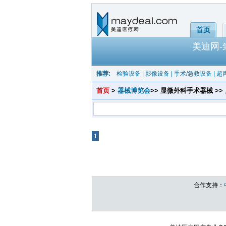
首页
美迪网
推荐:
检验设备
|
影像设备
|
手术/急救设备
|
超
首页
>
器械博览会
>> 显微外科手术器械 >>
1
共1页 |
显微止血夹
共有产品 总计：0 个
合作支持：