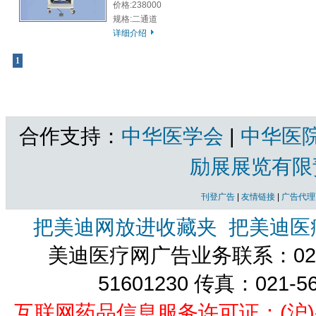
价格:238000
规格:二通道
详细介绍
1
共1页 |
肌电图机
共有产品 总计：3 个
合作支持：
中华医学会
|
中华医
励展展览有限
刊登广告
|
友情链接
|
广告代理
把美迪网放进收藏夹
把美迪医
美迪医疗网广告业务联系：021-
51601230 传真：021-5
互联网药品信息服务许可证：(沪)-经营