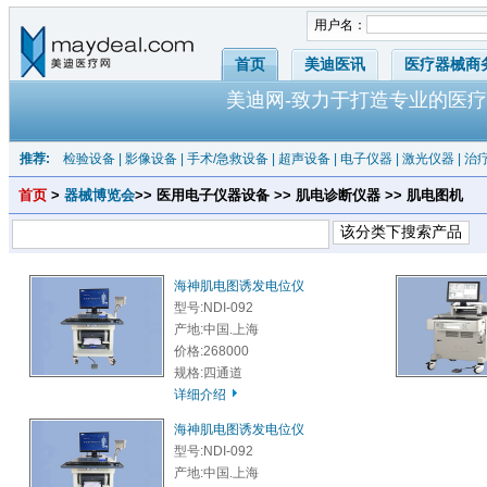
用户名：
首页
美迪医讯
医疗器械商
美迪网-致力于打造专业的医疗
推荐:
检验设备
|
影像设备
|
手术/急救设备
|
超声设备
|
电子仪器
|
激光仪器
|
治
首页
>
器械博览会
>> 医用电子仪器设备 >> 肌电诊断仪器 >> 肌电图机
海神肌电图诱发电位仪
型号:NDI-092
产地:中国.上海
价格:268000
规格:四通道
详细介绍
海神肌电图诱发电位仪
型号:NDI-092
产地:中国.上海