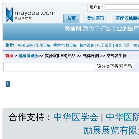
用户名：
首页
美迪医讯
医疗器械商
美迪网-致力于打造专业的医疗
推荐:
检验设备
|
影像设备
|
手术/急救设备
|
超声设备
|
电子仪器
|
激光仪器
|
治
首页
>
器械博览会
>> 实验室(LAB)产品 >> 气体检测 >> 空气发生器
1
共1页 |
空气发生器
共有产品 总计：0 个
合作支持：
中华医学会
|
中华医
励展展览有限