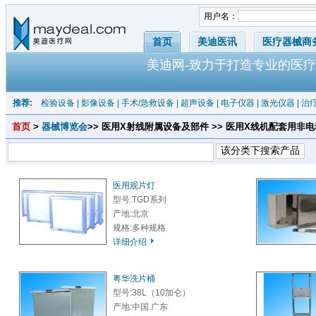
用户名：
首页
美迪医讯
医疗器械商
美迪网-致力于打造专业的医疗
推荐:
检验设备
|
影像设备
|
手术/急救设备
|
超声设备
|
电子仪器
|
激光仪器
|
治
首页
>
器械博览会
>> 医用X射线附属设备及部件 >> 医用X线机配套用非
医用观片灯
型号:TGD系列
产地:北京
规格:多种规格
详细介绍
粤华洗片桶
型号:38L（10加仑）
产地:中国.广东