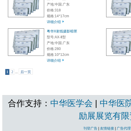
产地:中国.广东
价格:318
规格:14*17cm
详细介绍
粤华X射线摄影暗匣
型号:AX-Ⅱ型
产地:中国.广东
价格:280
规格:10*12cm
详细介绍
1
2
...
后一页
共2页 |
医用X线机配套用非电动床、椅等用具
共有产品 总计：24 个
合作支持：
中华医学会
|
中华医
励展展览有限
刊登广告
|
友情链接
|
广告代理