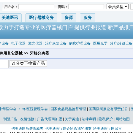
用户名：
密码：
美迪医讯
医疗器械商务
资源
服务
-致力于打造专业的医疗器械门户 提供行业报道 新产品推
声设备
|
电子仪器
|
激光仪器
|
治疗康复设备
|
病房护理设备
|
医用光学
|
冷疗/冷藏设备
口腔用其它器械 >> 牙龈分离器
中华医学会
|
中华医院管理学会
|
国家食品药品监督管理
|
国药励展展览有限责任公
|
刊登广告
|
友情链接
|
广告代理商加盟
|
关于美迪
|
法律声明
|
隐私保护
|
网站地图
把美迪网放进收藏夹
把美迪医疗网介绍给我的朋友
给美迪医疗网留言