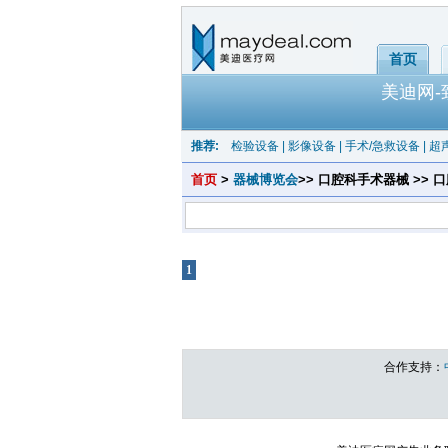
首页
美迪网
推荐:
检验设备
|
影像设备
|
手术/急救设备
|
超
首页
>
器械博览会
>> 口腔科手术器械 >> 
1
共1页 |
牙龈分离器
共有产品 总计：0 个
合作支持：