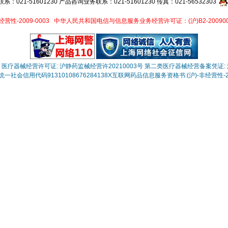
021-51601230 产品咨询业务联系：021-51601230 传真：021-56532303
性-2009-0003
中华人民共和国电信与信息服务业务经营许可证：(沪)B2-200900
医疗器械经营许可证: 沪静药监械经营许20210003号
第二类医疗器械经营备案凭证: 沪
一社会信用代码91310108676284138X
互联网药品信息服务资格书:(沪)-非经营性-202