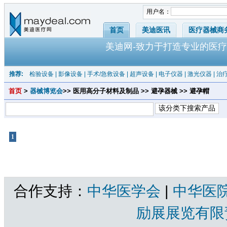
用户名：
首页
美迪医讯
医疗器械商
美迪网-致力于打造专业的医疗
推荐:
检验设备
|
影像设备
|
手术/急救设备
|
超声设备
|
电子仪器
|
激光仪器
|
治
首页
>
器械博览会
>> 医用高分子材料及制品 >> 避孕器械 >> 避孕帽
1
共1页 |
避孕帽
共有产品 总计：0 个
合作支持：
中华医学会
|
中华医
励展展览有限