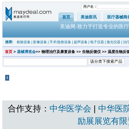
用户名：
首页
美迪医讯
医疗器械商
美迪网-致力于打造专业的医疗
推荐:
检验设备
|
影像设备
|
手术/急救设备
|
超声设备
|
电子仪器
|
激光仪器
|
治
首页
>
器械博览会
>> 物理治疗及康复设备 >> 生物反馈仪 >> 温度生物反
1
共1页 |
温度生物反馈仪
共有产品 总计：0 个
合作支持：
中华医学会
|
中华医
励展展览有限