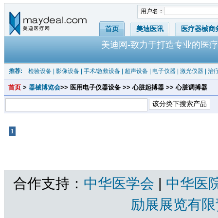
用户名：
首页
美迪医讯
医疗器械商
美迪网-致力于打造专业的医疗
推荐:
检验设备
|
影像设备
|
手术/急救设备
|
超声设备
|
电子仪器
|
激光仪器
|
治
首页
>
器械博览会
>> 医用电子仪器设备 >> 心脏起搏器 >> 心脏调搏器
1
共1页 |
心脏调搏器
共有产品 总计：0 个
合作支持：
中华医学会
|
中华医
励展展览有限