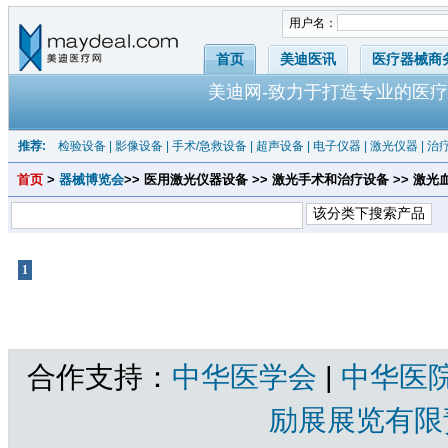
用户名：
首页
美迪医讯
医疗器械商
美迪网-致力于打造专业的医疗
推荐:
检验设备
|
影像设备
|
手术/急救设备
|
超声设备
|
电子仪器
|
激光仪器
|
治
首页
>
器械博览会
>> 医用激光仪器设备 >> 激光手术和治疗设备 >> 激
1
共1页 |
激光血管焊接机
共有产品 总计：0 个
合作支持：
中华医学会
|
中华医
励展展览有限