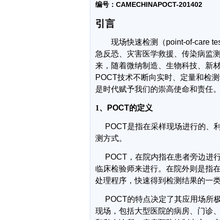
CAMECHINAPOCT-201402
编号：
引言
现场快速检测（
point-of-care te
急反恐、灾害医学救援、传染病监
来，随着微纳制造、生物科技、新
POCT
技术不断向实时、定量和检测
是时代赋予我们的崇高使命和责任
1
、
POCT
的定义
POCT
是指在采样现场进行的、
测方式。
POCT
，在院内指在患者旁边进
临床检验师来进行。在院外则是指
处理程序，快速得到检测结果的一
POCT
的特点决定了其应用场所
现场，包括大型医院的病房、门诊