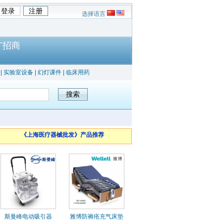
选择语言
广招商
|
实验室设备
|
幻灯课件
|
临床用药
《上海医疗器械批发》产品推荐
斯曼峰电动吸引器
雅博防褥疮充气床垫