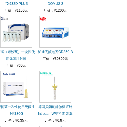
YX932D PLUS
DOMUS 2
厂价：¥1150元
厂价：¥1200元
棱牌（米沙瓦）一次性使
沪通高频电刀GD350-B
用无菌注射器
厂价：¥30800元
厂价：¥60元
康德莱一次性使用无菌注
德国贝朗动静脉留置针
射针30G
Introcan-W英初康 带翼
厂价：¥0.35元
厂价：¥6.8元