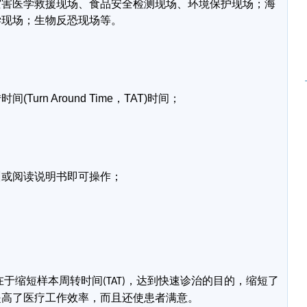
灾害医学救援现场、食品安全检测现场、环境保护现场；海
学现场；生物反恐现场等。
转时间
(Turn Around Time
，
TAT)
时间；
；
训或阅读说明书即可操作；
在于缩短样本周转时间
，达到快速诊治的目的，缩短了
(TAT)
提高了医疗工作效率，而且还使患者满意。