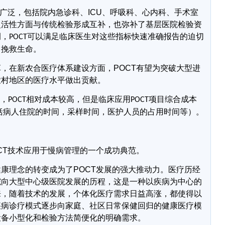
广泛，包括院内急诊科、
ICU
、呼吸科、心内科、手术室
灵活性方面与传统检验形成互补，也弥补了基层医院检验资
例，
可以满足临床医生对这些指标快速准确报告的迫切
POCT
，挽救生命。
革，在新农合医疗体系建设方面，
POCT
有望为突破大型进
农村地区的医疗水平做出贡献。
虑，
相对成本较高，但是临床应用
项目
综合成本
POCT
POCT
括病人住院的时间，采样时间，医护人员的占用时间等）。
CT
技术应用于慢病管理的一个成功典范。
健康理念的转变成为了
POCT
发展的强大推动力。医疗历经
院向大型中心级医院发展的历程，这是一种以疾病为中心的
来，随着技术的发展，个体化医疗需求日益高涨，都使得以
疾病诊疗模式逐步向家庭、社区日常保健回归的健康医疗模
设备小型化和检验方法简便化的明确需求。