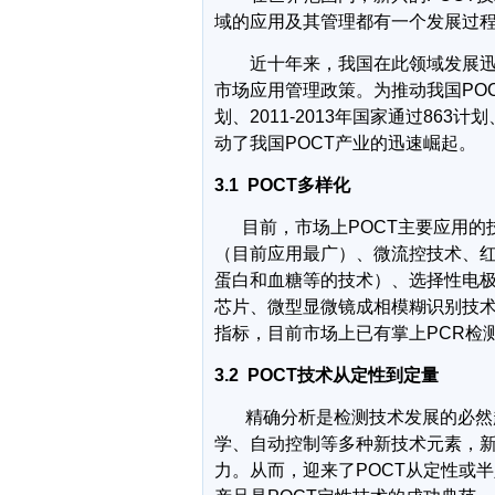
域的应用及其管理都有一个发展过
近十年来，我国在此领域发展
市场应用管理政策。
为推动我国
PO
划、
2011-2013
年国家通过
863
计划
动了我国
POCT
产业的迅速崛起。
3.1
POCT
多样化
目前，市场上
POCT
主要应用的
（目前应用最广）、微流控技术、
蛋白和血糖等的技术）、选择性电
芯片、微型显微镜成相模糊识别技
指标，目前市场上已有掌上
PCR
检
3.2
POCT
技术从定性到定量
精确分析是检测技术发展的必然
学、自动控制等多种新技术元素，
力。从而，迎来了
POCT
从定性或半