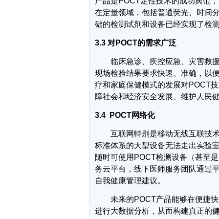
产品是
POCT
定性技术的成功典范，
在定量领域，包括普通荧光、时间
础的检测试剂和设备已经实现了检
3.3
对
POCT
的需求广泛
临床急诊、疾控应急、灾害救
现场检验结果要求快速、准确，以
疗和家庭保健模式的发展对
POCT
技
障社会和经济安全发展、维护人民
3.4
POCT
网络化
互联网特别是移动无线互联技
标准体系的大型设备无法走出实验
随时可使用
POCT
检测设备（甚至是
务云平台，线下医师服务团队通过
自我健康管理建议。
未来的
POCT
产品能够在便捷快
进行大数据分析，从而构建真正的