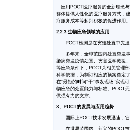
应用
POCT
医疗服务的全新理念与
群体提供人性化的医疗服务方式，
疗服务成本等起到积极的促进作用
2.2.3
生物应急领域的应用
POCT
检测是在灾难处置中先遣
多年来，全球范围内处置突发事
染病突发疫情处置、灾害医学救援
等应急条件下，
POCT
为相关管理部
科学依据，为制订相应的预案奠定
在“最短的时间”于“事发现场”实现
物应急的处置能力与标准。
POCT
无
供强有力的支撑。
3
、
POCT
的发展与应用趋势
国际上
POCT
技术发展迅速，它
在世界范围内，新兴的
POCT
技