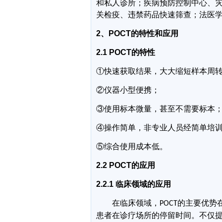
和私人诊所；疾病预防控制中心、
关检疫、违禁药品快速筛查；法医
2
、
POCT
的特性和应用
2.1 POCT
的特性
①
快速获取结果，大大缩短样本周
②
仪器小型便携；
③
使用标本微量，甚至不需要标本
④
操作简单，非专业人员经简单培
⑤综合使用成本低。
2.2 POCT
的应用
2.2.1
临床领域的应用
在临床领域，
的主要优势
POCT
患者在诊疗场所的停留时间。不仅