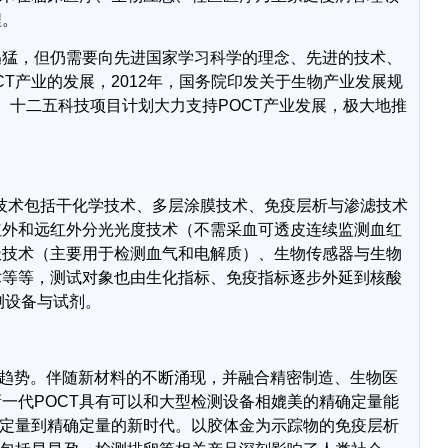
程。
迅猛，但仍需要向先进国家学习科学的理念、先进的技术、
CT
产业的发展，
2012
年，国务院印发关于生物产业发展规
、十二五科技项目计划大力支持
POCT
产业发展，极大地推
技术包括干化学技术、多层涂膜技术、免疫层析与渗滤技术
红外和远红外分光光度技术（不需采血可透皮连续监测血红
极技术（主要用于检测血气和电解质）、生物传感器与生物
术等等，测试对象也由生化指标、免疫指标逐步外延到核酸
测设备与试剂。
趋势。伴随新材料的不断涌现，并融合精密制造、生物医
新一代
POCT
具有可以和大型检测设备相媲美的精确定量能
定量到精确定量的新时代。以胶体金为示踪物的免疫层析