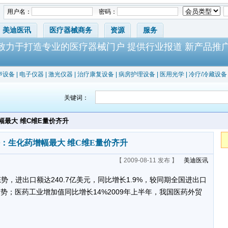
用户名：
密码：
美迪医讯
医疗器械商务
资源
服务
-致力于打造专业的医疗器械门户 提供行业报道 新产品推
声设备
|
电子仪器
|
激光仪器
|
治疗康复设备
|
病房护理设备
|
医用光学
|
冷疗/冷藏设备
关键词：
幅最大 维C维E量价齐升
：生化药增幅最大 维C维E量价齐升
【 2009-08-11 发布 】
美迪医讯
势，进出口额达240.7亿美元，同比增长1.9%，较同期全国进出口
趋势；医药工业增加值同比增长14%2009年上半年，我国医药外贸