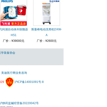
飞利浦自动体外除颤器
斯曼峰电动洗胃机DXW-
HS1
A
厂价：¥39000元
厂价：¥2600元
医学装备协会
美迪医疗网业务咨询
29
沪ICP备14001091号-8
静药监械经营备20220042号