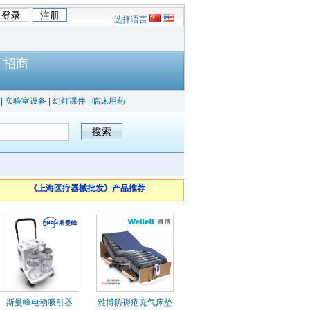
选择语言
广招商
|
实验室设备
|
幻灯课件
|
临床用药
《上海医疗器械批发》产品推荐
斯曼峰电动吸引器
雅博防褥疮充气床垫