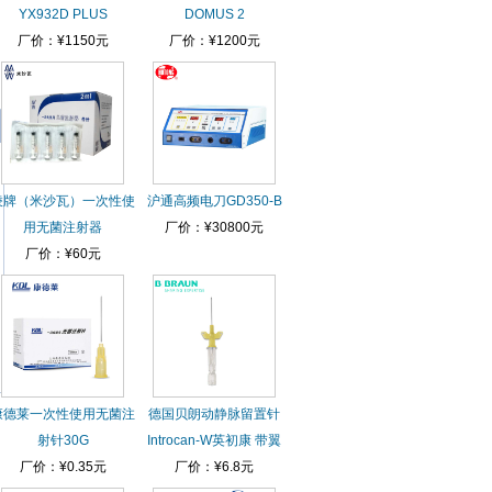
YX932D PLUS
DOMUS 2
厂价：¥1150元
厂价：¥1200元
棱牌（米沙瓦）一次性使
沪通高频电刀GD350-B
用无菌注射器
厂价：¥30800元
厂价：¥60元
康德莱一次性使用无菌注
德国贝朗动静脉留置针
射针30G
Introcan-W英初康 带翼
厂价：¥0.35元
厂价：¥6.8元