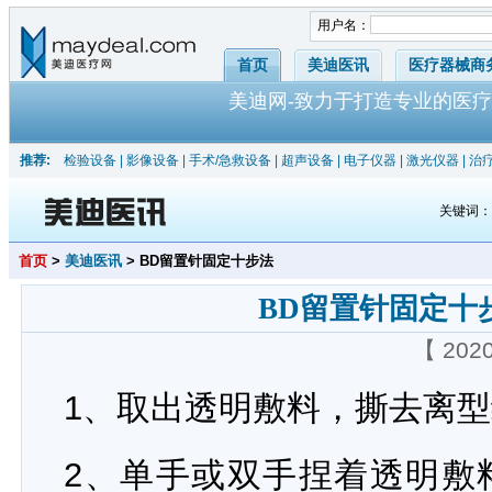
用户名：
首页
美迪医讯
医疗器械商
美迪网-致力于打造专业的医疗
推荐:
检验设备
|
影像设备
|
手术/急救设备
|
超声设备
|
电子仪器
|
激光仪器
|
治
关键词
首页
>
美迪医讯
> BD留置针固定十步法
BD留置针固定十
【 202
1、取出透明敷料，撕去离型
2、单手或双手捏着透明敷