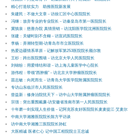
精心打造软实力 助推医院新发展
朱建民：不做大文章－访徐汇区中心医院院长
冯继：放弃专业的专业院长－访秦皇岛市第一医院院长
冀慎泉：慈善办院 真情营销－访沈阳医学院沈洲医院院长
张建：关键时刻不含糊－访宣武医院院长
李杨：弄潮转型期-访青岛市市立医院院长
热爱边疆情系草原－记解放军第253医院院长额尔敦
王杉：跨出医院围墙－访北京大学人民医院院长
刘锦纷：用爱缔结和谐－访上海儿童医学中心院长
游伟程：带领“西肿瘤”－访北京大学肿瘤医院院长
苗志敏：向死而生－访青岛大学医学院附属医院院长
专访山东临沂市人民医院院长
曾益新：修身治院忧天下－访中山大学附属肿瘤医院院长
宗强：突出重围戴廉-访安徽省淮南市第一人民医院院长
十年磨一剑实现人生价值－记阿克苏友好医院院长麦麦提江·艾麦尔
中南大学湘雅医院院长陈方平访谈
访中南大学湘雅三医院院长孙虹
大医精诚 医者仁心 记中国工程院院士王忠诚