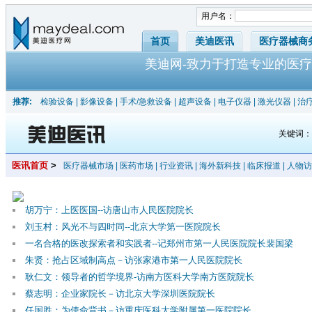
用户名：
首页
美迪医讯
医疗器械商
美迪网-致力于打造专业的医疗
推荐:
检验设备
|
影像设备
|
手术/急救设备
|
超声设备
|
电子仪器
|
激光仪器
|
治
关键词
医讯首页
>
医疗器械市场
|
医药市场
|
行业资讯
|
海外新科技
|
临床报道
|
人物访
胡万宁：上医医国--访唐山市人民医院院长
刘玉村：风光不与四时同--北京大学第一医院院长
一名合格的医改探索者和实践者--记郑州市第一人民医院院长裴国梁
朱贤：抢占区域制高点－访张家港市第一人民医院院长
耿仁文：领导者的哲学境界-访南方医科大学南方医院院长
蔡志明：企业家院长－访北京大学深圳医院院长
任国胜：为使命背书－访重庆医科大学附属第一医院院长