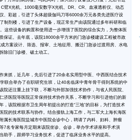
C臂X光机、1000毫安数字X光机、DR、CR、血液透析仪、动态
仪、彩超，引进了头体超级伽玛刀等6000余万元各类先进医疗设
建了制剂楼，引进了生产设备，现正常生产由该院通过多年科研和临
剂。这些设备的购置和使用进一步增强了医院的综合实力，为整体医
质保证。去年底，该院18000余平方米的门急诊楼建设工程被市政
已完成方案设计、筛选、报审、土地征用、搬迁门急诊过渡用房、水电
拆除旧门诊楼、破土动工。
来抓，近几年，先后引进了20余名实用型中医、中西医结合技术
大学联合举办了在职研究生班，让40名临床中青年骨干得到系统的中
该院还注重上挂下联，不断与外部加强技术协作，与省人民医院、
仁济医院等医院正常保持技术协作关系，不断学习和引进他们的新
年，该院根据市卫生局年初提出的打造“三地”的目标，为打造技术
医院的技术联系与协作。结合接轨上海工作，与二军大上海长海医
附属长海医院盐城市中医院会诊中心，聘请了内科、妇科、肿瘤
等7名专家每月定期来该院坐诊、会诊，举办学术讲座和手术演
当助手，跟师学习业务技术，促进了临床业务水平的提高。