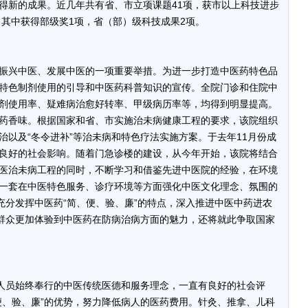
新的成果。近几年共有省、市立项课题41项，获市以上科技进步
。其中获得部级奖1项，省（部）级科技成果2项。
兴中医、发展中医的一项重要举措。为进一步打造中医药特色品
特色制剂使用的引导和中医药科普知识的宣传。全院门诊和住院中
剂使用率、疑难病治愈好转率、甲级病历率等，均得到明显提高。
药香味。根据国家和省、市实施治未病健康工程的要求，该院组织
治以及“冬令进补”等治未病和特色疗法实施方案。于去年11月份成
良好的社会影响。随着门急诊楼的建设，从今年开始，该院将结合
医治未病工程的同时，不断学习和借鉴先进中医院的经验，在环境
一套在中医特色服务、诊疗环境等方面强化中医文化理念、氛围的
充分发挥中医药“简、便、验、廉”的特点，深入推进中医中药进农
民群众更加体验到中医药在防病治病方面的魅力，还将就此争取国家
人员始终奉行的中医传统医德和服务理念，一直有良好的社会评
便、验、廉”的优势，努力降低病人的医药费用。针灸、推拿、儿科