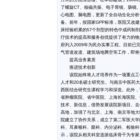
了螺旋CT、核磁共振、电子胃镜、肠镜、
心电图、脑电图，更新了全自动生化分析
备。前年，按国家GPP标准，医院又改
床经验积累的57个剂型的特色中成药制
疗技术的提高和服务创优提供了有力的物
府列入2009年为民办实事工程。目前
气管道改道、建筑场地腾空等工作，即将
提高业务素质
推进技术创新
该院始终将人才培养作为一项重点工作
人才和20名硕士研究生。与南京中医药
西医结合研究生课程学习和深造。此外，
省肿瘤医院、省中医院、上海长海医院、
技术、新信息，借势发展该院新项目。去
高地，加强了与北京、上海、南京等地大
院建立了协作关系，成立了第二军医大学
科、耳鼻喉科、眼科、内分泌科、检验科
示，该院从相关科室选派临床骨干为专家