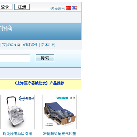
选择语言
广招商
|
实验室设备
|
幻灯课件
|
临床用药
《上海医疗器械批发》产品推荐
斯曼峰电动吸引器
雅博防褥疮充气床垫