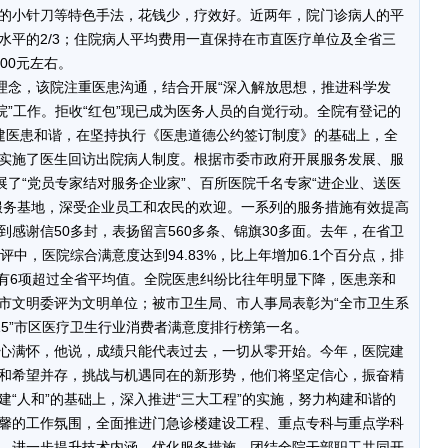
的小针刀等特色手法，花钱少，疗效好。近两年，院门诊病人的平
水平的2/3；住院病人平均费用一直保持在市直医疗单位及全省三
00元左右。
念，该院注重医患沟通，结合开展“深入解放思想，推进科学发
院”工作。拒收“红包”现已成为医务人员的自觉行动。全院有登记的
为构建医患和谐，在坚持执行《医患道德公约签订制度》的基础上，全
实施了医生回访出院病人制度。根据市委市政府开展服务发展、服
展了“党员专家结对服务企业家”、百所医院千名专家“进企业、送医
服务基地，深受企业员工和农民的欢迎。一系列的服务措施有效提高
感谢信50多封，表扬留言560多条、锦旗30多面。去年，在省卫
中，医院综合满意度达到94.83%，比上年增加6.1个百分点，排
，有6项超过全省平均值。全院医患纠纷比往年明显下降，医患亲和
市文明委评为文明单位；被市卫生局、市人事局表彰为“全市卫生系
·15”市区医疗卫生行业消费者满意度排行榜第一名。
满怀，他说，成绩只能代表过去，一切从零开始。今年，医院建
和希望并存，挑战与机遇同在的新形势，他们将坚定信心，振奋精
“人和”的基础上，深入推进“三大工程”的实施，努力构建和谐的
馨的工作氛围，全面推进门急诊楼建设工程、重点专科与重点学科
，进一步提升技术内涵，优化服务措施，团结全院干部职工共同开