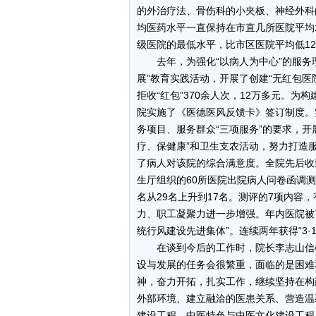
的外治疗法、骨伤科的小夹板、神经外科
均医药水平一直保持在市直几所医院平均
级医院的最低水平，比市区医院平均低12
去年，为强化“以病人为中心”的服务理
展”教育实践活动，开展了创建“无红包医
拒收“红包”370余人次，12万多元。
院实施了《医德医风反馈卡》签订制度。
务项目、服务群众“三项服务”的要求，开
疗、保健康”和卫生支农活动，努力打造
了病人对该院的综合满意度。全院先后收到
生厅组织的60所医院出院病人问卷函调测评
名从29名上升到17名。测评的7项内容
力、职工凝聚力进一步增强。年内医院被
统行风建设先进集体”。连续两年获得“3
在谈到今后的工作时，院长李志山信心
设与发展的任务会很繁重，面临的是困难
神，奋力开拓，扎实工作，继续坚持在构建
外部环境、建立融洽的医患关系、营造温
建设工程、中医特色与中医文化建设工程