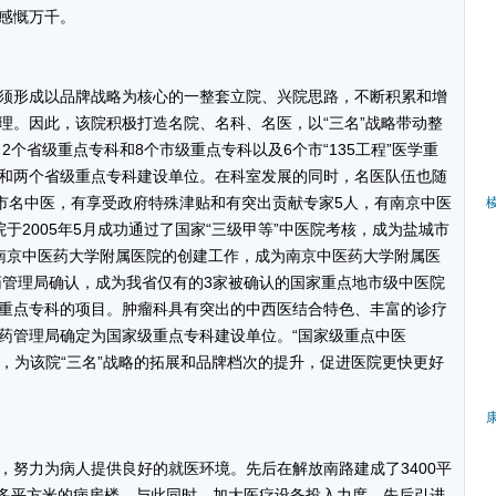
感慨万千。
形成以品牌战略为核心的一整套立院、兴院思路，不断积累和增
理。因此，该院积极打造名院、名科、名医，以“三名”战略带动整
2个省级重点专科和8个市级重点专科以及6个市“135工程”医学重
和两个省级重点专科建设单位。在科室发展的同时，名医队伍也随
名市名中医，有享受政府特殊津贴和有突出贡献专家5人，有南京中医
于2005年5月成功通过了国家“三级甲等”中医院考核，成为盐城市
南京中医药大学附属医院的创建工作，成为南京中医药大学附属医
医药管理局确认，成为我省仅有的3家被确认的国家重点地市级中医院
重点专科的项目。肿瘤科具有突出的中西医结合特色、丰富的诊疗
药管理局确定为国家级重点专科建设单位。“国家级重点中医
认，为该院“三名”战略的拓展和品牌档次的提升，促进医院更快更好
力为病人提供良好的就医环境。先后在解放南路建成了3400平
00多平方米的病房楼。与此同时，加大医疗设备投入力度，先后引进