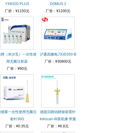
YX932D PLUS
DOMUS 2
厂价：¥1150元
厂价：¥1200元
棱牌（米沙瓦）一次性使
沪通高频电刀GD350-B
用无菌注射器
厂价：¥30800元
厂价：¥60元
康德莱一次性使用无菌注
德国贝朗动静脉留置针
射针30G
Introcan-W英初康 带翼
厂价：¥0.35元
厂价：¥6.8元