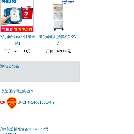
飞利浦自动体外除颤器
斯曼峰电动洗胃机DXW-
HS1
A
厂价：¥39000元
厂价：¥2600元
医学装备协会
美迪医疗网业务咨询
29
沪ICP备14001091号-8
静药监械经营备20220042号