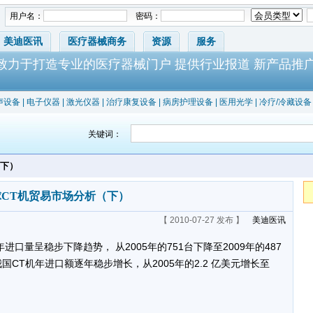
用户名：
密码：
美迪医讯
医疗器械商务
资源
服务
-致力于打造专业的医疗器械门户 提供行业报道 新产品推
声设备
|
电子仪器
|
激光仪器
|
治疗康复设备
|
病房护理设备
|
医用光学
|
冷疗/冷藏设备
关键词：
（下）
球CT机贸易市场分析（下）
【 2010-07-27 发布 】
美迪医讯
口量呈稳步下降趋势， 从2005年的751台下降至2009年的487
CT机年进口额逐年稳步增长，从2005年的2.2 亿美元增长至