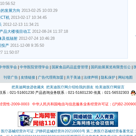
10:56:52
来的发展方向
2013-02-25 10:03:29
层CT机
2013-02-17 10:34:45
长
2012-12-13 11:34:21
产品大楼项目动工
2012-08-24 11:37:18
像及低辐射
2012-07-24 10:46:28
司投产
2011-12-08 9:35:50
7 11:50:07
中华医学会
|
中华医院管理学会
|
国家食品药品监督管理
|
国药励展展览有限责任公
|
刊登广告
|
友情链接
|
广告代理商加盟
|
关于美迪
|
法律声明
|
隐私保护
|
网站地图
把美迪网放进收藏夹
把美迪医疗网介绍给我的朋友
给美迪医疗网留言
021-51601230 产品咨询业务联系：021-51601230 传真：021-56532303
性-2009-0003
中华人民共和国电信与信息服务业务经营许可证：(沪)B2-200900
医疗器械经营许可证: 沪静药监械经营许20210003号
第二类医疗器械经营备案凭证: 沪