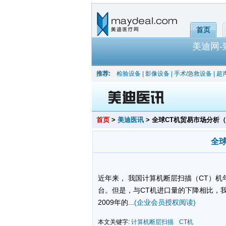
首页
美迪网
推荐:
检验设备
|
影像设备
|
手术/急救设备
|
超
首页
>
美迪医讯
> 全球CT机贸易市场分析
全
近年来， 我国计算机断层扫描（CT）机年进
台。但是，与CT机进口量的下降相比，我国
2009年的...
(企业会员授权阅读)
本文关键字:
计算机断层扫描
CT机