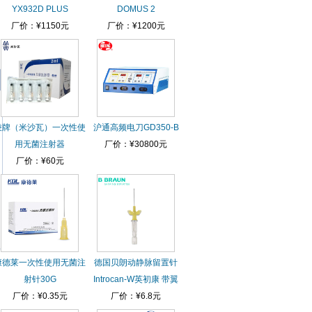
YX932D PLUS
DOMUS 2
厂价：¥1150元
厂价：¥1200元
棱牌（米沙瓦）一次性使
沪通高频电刀GD350-B
用无菌注射器
厂价：¥30800元
厂价：¥60元
康德莱一次性使用无菌注
德国贝朗动静脉留置针
射针30G
Introcan-W英初康 带翼
厂价：¥0.35元
厂价：¥6.8元