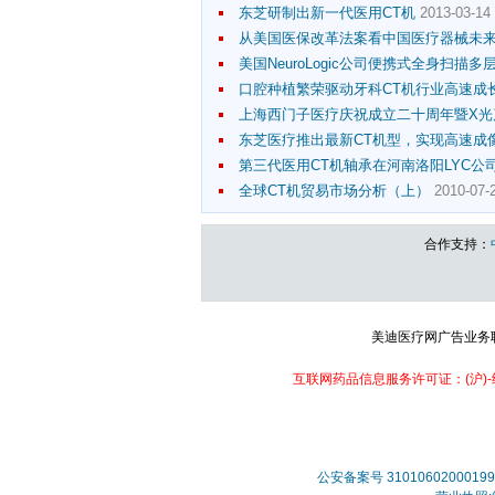
东芝研制出新一代医用CT机
2013-03-14 
从美国医保改革法案看中国医疗器械未
美国NeuroLogic公司便携式全身扫描多
口腔种植繁荣驱动牙科CT机行业高速成
上海西门子医疗庆祝成立二十周年暨X光
东芝医疗推出最新CT机型，实现高速成
第三代医用CT机轴承在河南洛阳LYC公
全球CT机贸易市场分析（上）
2010-07-2
合作支持：
美迪医疗网广告业务联系：
互联网药品信息服务许可证：(沪)-经营
公安备案号 31010602000199