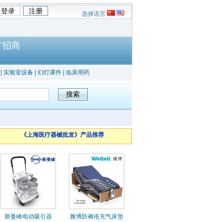
选择语言
广招商
|
实验室设备
|
幻灯课件
|
临床用药
《上海医疗器械批发》产品推荐
斯曼峰电动吸引器
雅博防褥疮充气床垫