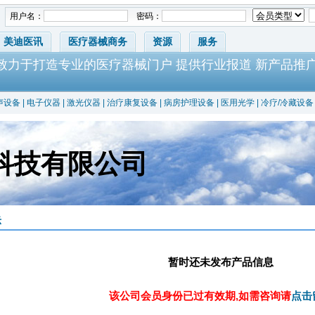
用户名：
密码：
美迪医讯
医疗器械商务
资源
服务
-致力于打造专业的医疗器械门户 提供行业报道 新产品推
声设备
|
电子仪器
|
激光仪器
|
治疗康复设备
|
病房护理设备
|
医用光学
|
冷疗/冷藏设备
科技有限公司
示
暂时还未发布产品信息
该公司会员身份已过有效期,如需咨询请
点击