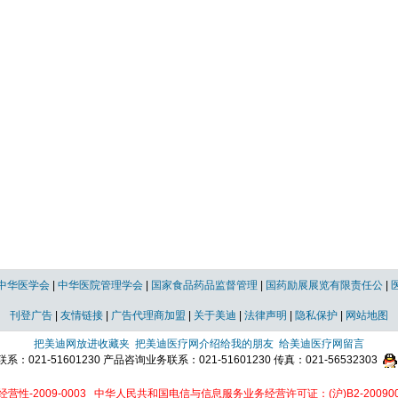
中华医学会
|
中华医院管理学会
|
国家食品药品监督管理
|
国药励展展览有限责任公
|
刊登广告
|
友情链接
|
广告代理商加盟
|
关于美迪
|
法律声明
|
隐私保护
|
网站地图
把美迪网放进收藏夹
把美迪医疗网介绍给我的朋友
给美迪医疗网留言
021-51601230 产品咨询业务联系：021-51601230 传真：021-56532303
性-2009-0003
中华人民共和国电信与信息服务业务经营许可证：(沪)B2-200900