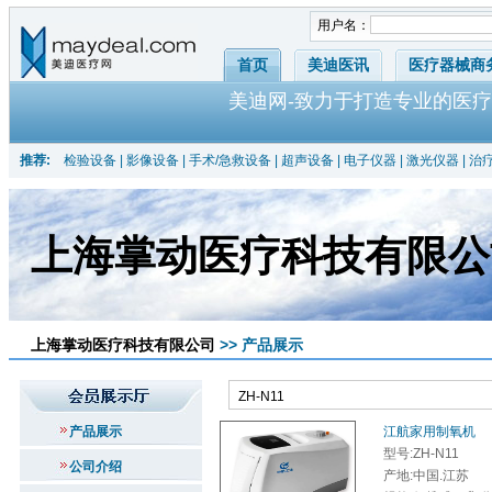
用户名：
首页
美迪医讯
医疗器械商
美迪网-致力于打造专业的医疗
推荐:
检验设备
|
影像设备
|
手术/急救设备
|
超声设备
|
电子仪器
|
激光仪器
|
治
上海掌动医疗科技有限公
上海掌动医疗科技有限公司
>> 产品展示
产品展示
江航家用制氧机
型号:ZH-N11
公司介绍
产地:中国.江苏