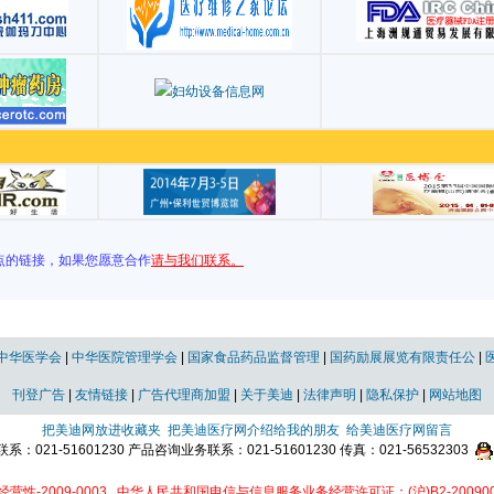
点的链接，如果您愿意合作
请与我们联系。
中华医学会
|
中华医院管理学会
|
国家食品药品监督管理
|
国药励展展览有限责任公
|
刊登广告
|
友情链接
|
广告代理商加盟
|
关于美迪
|
法律声明
|
隐私保护
|
网站地图
把美迪网放进收藏夹
把美迪医疗网介绍给我的朋友
给美迪医疗网留言
021-51601230 产品咨询业务联系：021-51601230 传真：021-56532303
性-2009-0003
中华人民共和国电信与信息服务业务经营许可证：(沪)B2-200900