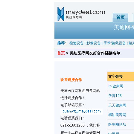
首页
美迪网
推荐:
检验设备
|
影像设备
|
手术/急救设备
|
超
首页
> 美迪医疗网友好合作链接名单
文字链接
欢迎链接合作
39健康网
美迪医疗网欢迎与各网站
孕育123
进行链接合作！
电子邮箱联系：
天天健康网
精油美容网
电话联系我们：
医生圈论坛
021-51601230 ，我们将
在一个工作日内做好贵网