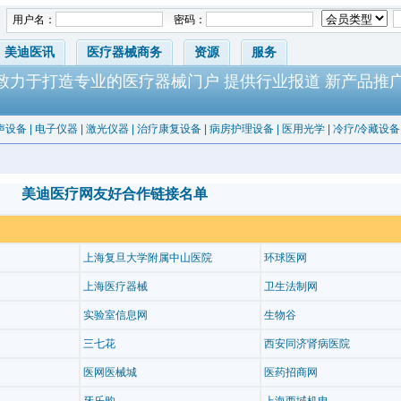
用户名：
密码：
美迪医讯
医疗器械商务
资源
服务
-致力于打造专业的医疗器械门户 提供行业报道 新产品推
声设备
|
电子仪器
|
激光仪器
|
治疗康复设备
|
病房护理设备
|
医用光学
|
冷疗/冷藏设备
美迪医疗网友好合作链接名单
上海复旦大学附属中山医院
环球医网
上海医疗器械
卫生法制网
实验室信息网
生物谷
三七花
西安同济肾病医院
医网医械城
医药招商网