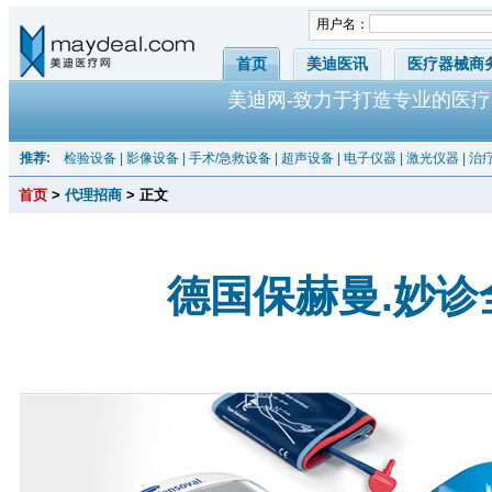
用户名：
首页
美迪医讯
医疗器械商
美迪网-致力于打造专业的医疗
推荐:
检验设备
|
影像设备
|
手术/急救设备
|
超声设备
|
电子仪器
|
激光仪器
|
治
首页
>
代理招商
> 正文
德国保赫曼.妙