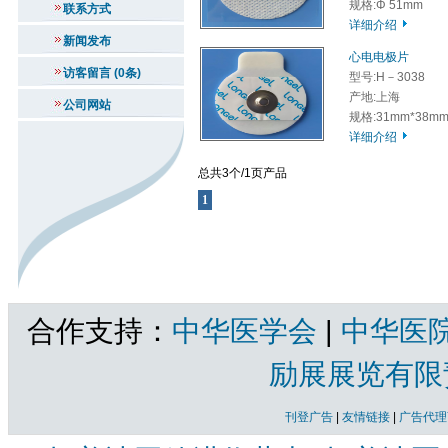
规格:Φ 51mm
联系方式
详细介绍
新闻发布
心电电极片
访客留言 (0条)
型号:H－3038
产地:上海
公司网站
规格:31mm*38m
详细介绍
总共3个/1页产品
1
合作支持：
中华医学会
|
中华医
励展展览有限
刊登广告
|
友情链接
|
广告代理