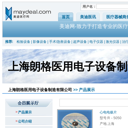
用户名：
首页
美迪医讯
医疗器械商
美迪网-致力于打造专业的医疗
推荐:
检验设备
|
影像设备
|
手术/急救设备
|
超声设备
|
电子仪器
|
激光仪器
|
治
上海朗格医用电子设备制
上海朗格医用电子设备制造有限公司
>> 产品展示
产品展示
心电电极片
型号:R－5050
公司介绍
产地:上海