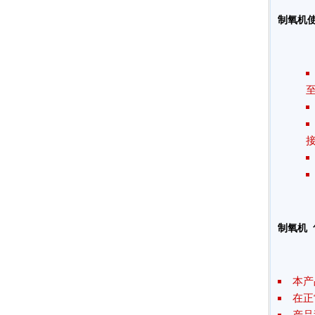
制氧机
至
制氧机
本产
在正
产品