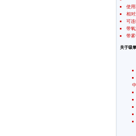
使用
相对
可连
带氧
带雾
关于吸