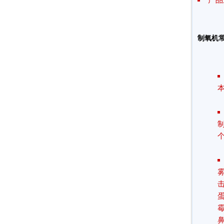
制氧机
本