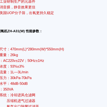
工业研制生产的元器件
消音膜，静音效果更佳
美国UOP分子筛，出氧更持久稳定
氧机ZH-A31(W) 性能参数：
寸：470mm(L)*280mm(W)*550mm(H)
重量：26kg
AC220v±22V；50Hz±1Hz
浓度：93%±3%
流量：1L—3L/min
力：30kPa-70kPa
水平：48dB-50dB
：350VA
系统：冷却进风仓滤网
缩机进气过滤器
气出口除菌过滤器