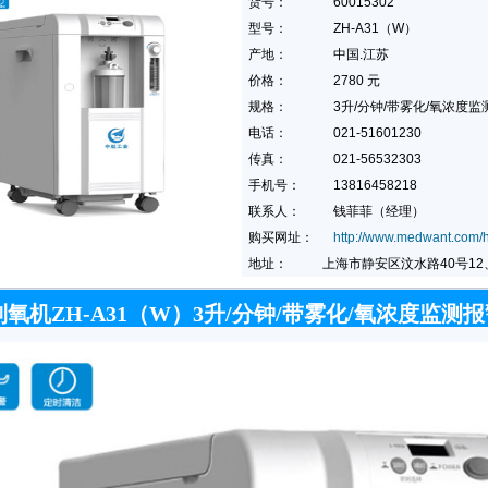
货号：
60015302
型号：
ZH-A31（W）
产地：
中国.江苏
价格：
2780 元
规格：
3升/分钟/带雾化/氧浓度监
电话：
021-51601230
传真：
021-56532303
手机号：
13816458218
联系人：
钱菲菲（经理）
购买网址：
http://www.medwant.com/
地址：
上海市静安区汶水路40号12、
氧机ZH-A31（W）3升/分钟/带雾化/氧浓度监测