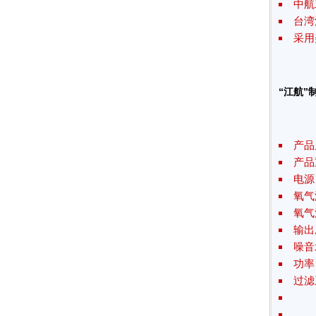
中航
台湾
采用
“江航”制
产品尺
产品
电源：
氧气
氧气
输出压
噪音
功率
过滤
压
氧