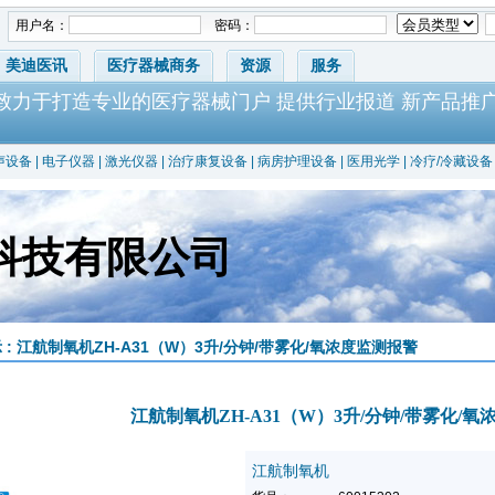
用户名：
密码：
美迪医讯
医疗器械商务
资源
服务
-致力于打造专业的医疗器械门户 提供行业报道 新产品推
声设备
|
电子仪器
|
激光仪器
|
治疗康复设备
|
病房护理设备
|
医用光学
|
冷疗/冷藏设备
科技有限公司
 : 江航制氧机ZH-A31（W）3升/分钟/带雾化/氧浓度监测报警
江航制氧机ZH-A31（W）3升/分钟/带雾化/
江航制氧机