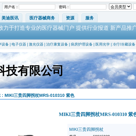
用户名：
密码：
美迪医讯
医疗器械商务
资源
服务
-致力于打造专业的医疗器械门户 提供行业报道 新产品推
声设备
|
电子仪器
|
激光仪器
|
治疗康复设备
|
病房护理设备
|
医用光学
|
冷疗/冷藏设备
科技有限公司
 : MIKI三贵四脚拐杖MRS-010310 紫色
MIKI三贵四脚拐杖MRS-010310 紫
MIKI三贵四脚拐杖