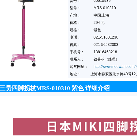
货号：
60015939
型号：
MRS-010310
产地：
中国.上海
价格：
294 元
规格：
紫色
电话：
021-51601230
传真：
021-56532303
手机号：
13816458218
联系人：
钱菲菲（经理）
购买网址：
http://www.medwant.com/fei
地址：
上海市静安区汶水路40号12、
I三贵四脚拐杖MRS-010310 紫色 详细介绍