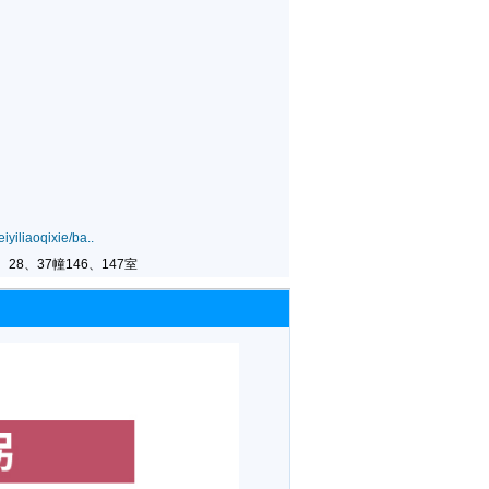
yiliaoqixie/ba..
28、37幢146、147室