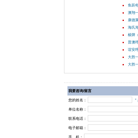
鱼跃电
澳翔
康德莱
海氏海
棱牌（
普澳呼
谊安呼
大胜一
大胜一
我要咨询/留言
您的姓名：
*
单位名称：
联系电话：
电子邮箱：
手 机：