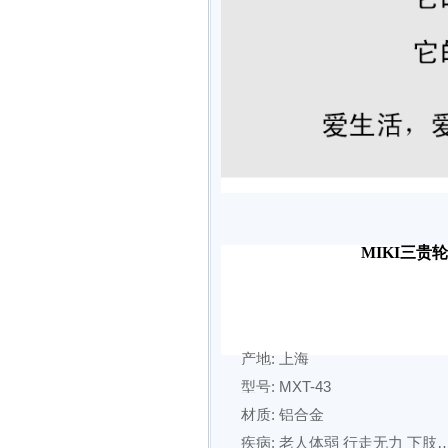
MIKI三贵
产地: 上海
型号: MXT-43
材质: 铝合金
疾病: 老人体弱 行走无力 下肢残疾 偏瘫 截瘫 摔伤 骨折牵