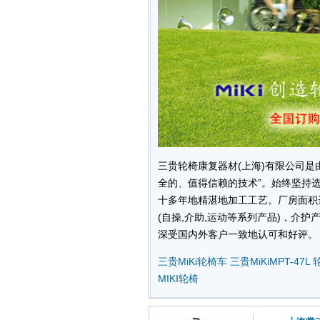
三贵轮椅康复器材(上海)有限公司是由
全的、值得信赖的技术”。始终坚持
十多年地精湛地加工工艺。厂房面积达
(自操,介助,运动等系列产品)，介
深受国内外客户一致地认可和好评。
三贵MiKi轮椅车
三贵MiKiMPT-47L
轮
MIKI轮椅