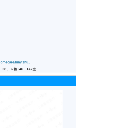
omecare/lunyizhu..
28、37幢146、147室