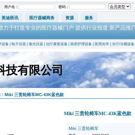
用户名：
密码：
美迪医讯
医疗器械商务
资源
服务
-致力于打造专业的医疗器械门户 提供行业报道 新产品推
声设备
|
电子仪器
|
激光仪器
|
治疗康复设备
|
病房护理设备
|
医用光学
|
冷疗/冷藏设备
科技有限公司
 : Miki 三贵轮椅车MC-43K蓝色款
Miki 三贵轮椅车MC-43K蓝色款
Miki 三贵轮椅车