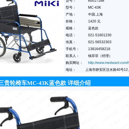
货号：
60017188
型号：
MC-43K
产地：
中国.上海
价格：
1420 元
规格：
蓝色款
电话：
021-51601230
传真：
021-56532303
手机号：
13816458218
联系人：
钱菲菲（经理）
购买网址：
http://www.medwant.com/h
地址：
上海市静安区汶水路40号12、
i 三贵轮椅车MC-43K蓝色款 详细介绍