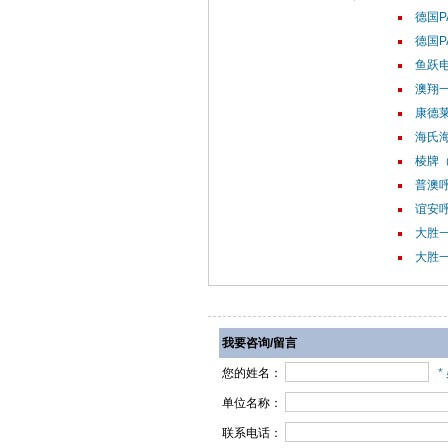
德国P
德国P
鱼跃电
澳翔
康德莱
海氏海
棱牌（
普澳呼
谊安呼
大胜一
大胜一
我要咨询/留言
您的姓名：
*
单位名称：
联系电话：