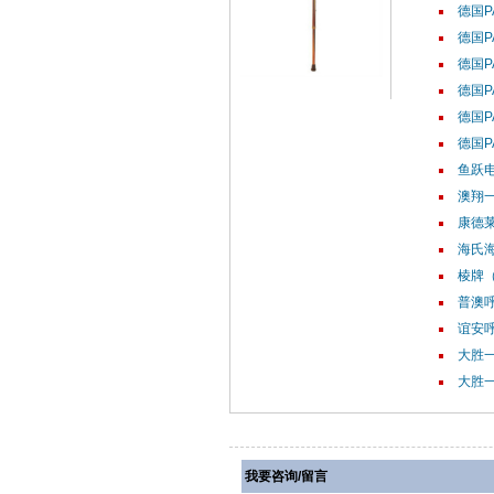
德国P
德国P
德国P
德国P
德国P
德国P
鱼跃电
澳翔
康德莱
海氏海
棱牌（
普澳呼
谊安呼
大胜一
大胜一
我要咨询/留言