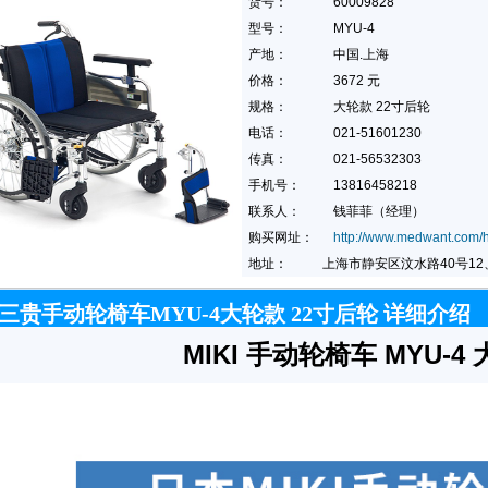
货号：
60009828
型号：
MYU-4
产地：
中国.上海
价格：
3672 元
规格：
大轮款 22寸后轮
电话：
021-51601230
传真：
021-56532303
手机号：
13816458218
联系人：
钱菲菲（经理）
购买网址：
http://www.medwant.com/h
地址：
上海市静安区汶水路40号12、
I三贵手动轮椅车MYU-4大轮款 22寸后轮 详细介绍
MIKI 手动轮椅车 MYU-4