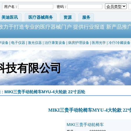
用户名：
密码：
美迪医讯
医疗器械商务
资源
服务
-致力于打造专业的医疗器械门户 提供行业报道 新产品推
声设备
|
电子仪器
|
激光仪器
|
治疗康复设备
|
病房护理设备
|
医用光学
|
冷疗/冷藏设备
科技有限公司
 : MIKI三贵手动轮椅车MYU-4大轮款 22寸后轮
MIKI三贵手动轮椅车MYU-4大轮款 22
MIKI三贵手动轮椅车