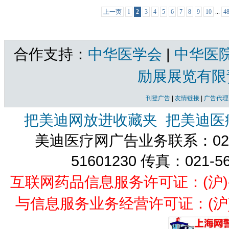
上一页
1
2
3
4
5
6
7
8
9
10
...
4
合作支持：
中华医学会
|
中华医
励展展览有限
刊登广告
|
友情链接
|
广告代理
把美迪网放进收藏夹
把美迪医
美迪医疗网广告业务联系：021-
51601230 传真：021-5
互联网药品信息服务许可证：(沪)-经营
与信息服务业务经营许可证：(沪)B2