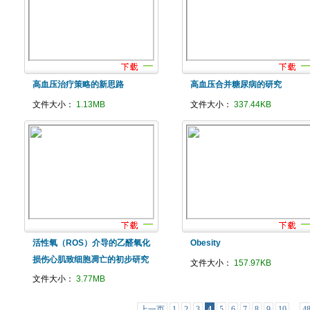
高血压治疗策略的新思路
高血压合并糖尿病的研究
文件大小：
1.13MB
文件大小：
337.44KB
活性氧（ROS）介导的乙醛氧化
Obesity
损伤心肌致细胞凋亡的初步研究
文件大小：
157.97KB
文件大小：
3.77MB
上一页
1
2
3
4
5
6
7
8
9
10
...
4