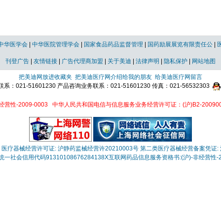
中华医学会
|
中华医院管理学会
|
国家食品药品监督管理
|
国药励展展览有限责任公
|
刊登广告
|
友情链接
|
广告代理商加盟
|
关于美迪
|
法律声明
|
隐私保护
|
网站地图
把美迪网放进收藏夹
把美迪医疗网介绍给我的朋友
给美迪医疗网留言
021-51601230 产品咨询业务联系：021-51601230 传真：021-56532303
性-2009-0003
中华人民共和国电信与信息服务业务经营许可证：(沪)B2-200900
医疗器械经营许可证: 沪静药监械经营许20210003号
第二类医疗器械经营备案凭证: 沪
一社会信用代码91310108676284138X
互联网药品信息服务资格书:(沪)-非经营性-202