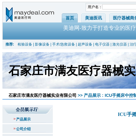
用户名：
首页
美迪医讯
医疗器械商
美迪网-致力于打造专业的医疗
推荐:
检验设备
|
影像设备
|
手术/急救设备
|
超声设备
|
电子仪器
|
激光仪器
|
治
石家庄市满友医疗器械实
石家庄市满友医疗器械实业有限公司
>> 产品展示 : ICU手摇床中控制动轮
ICU手摇床
产品展示
公司介绍