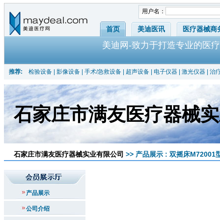
用户名：
首页
美迪医讯
医疗器械商
美迪网-致力于打造专业的医疗
推荐:
检验设备
|
影像设备
|
手术/急救设备
|
超声设备
|
电子仪器
|
激光仪器
|
治
石家庄市满友医疗器械实
石家庄市满友医疗器械实业有限公司
>> 产品展示 : 双摇床M72001型21
产品展示
公司介绍