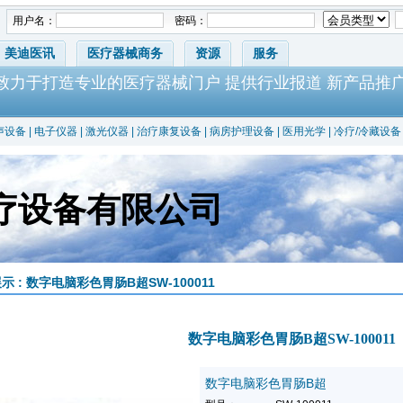
用户名：
密码：
美迪医讯
医疗器械商务
资源
服务
-致力于打造专业的医疗器械门户 提供行业报道 新产品推
声设备
|
电子仪器
|
激光仪器
|
治疗康复设备
|
病房护理设备
|
医用光学
|
冷疗/冷藏设备
疗设备有限公司
示 : 数字电脑彩色胃肠B超SW-100011
数字电脑彩色胃肠B超SW-100011
数字电脑彩色胃肠B超