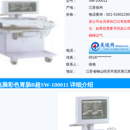
型号：
SW-100011
产地：
江苏徐州
价格：
电话垂询：021-5160123
该公司会员身份已过有效期
注：如果您需要寻找该公
碰碰运气
电话：
传真：
0516**********
联系人：
徐艳
地址：
江苏省铜山经济开发区珠江
脑彩色胃肠B超SW-100011 详细介绍