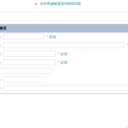
红外乳腺检查仪SW3003型
/留言
：
* 必填
：
：
* 必填
：
* 必填
：
：