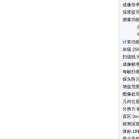
成像倍率:×
深度提升
测量功
B模:
M模
计算功能
灰级:25
扫描线:5
成像帧率
每帧扫查
探头阵元
增益范围:
图像处
几何位置
分辨力:
盲区:3
探测深度
体标:18
显示及