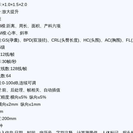
1.0×1.5×2.0
:放大提升
能
距离、周长、面积、产科六项
:心率、斜率
:GS(孕囊)、BPD(双顶径)、CRL(头臀长度)、HC(头围)、AC(胸围)
6级
12线/帧
:30帧/秒
线数:128线/帧
数:64
0-100dB,连续可调
理:前、后处理、帧相关、自动插值
精度:横向≤5% 纵向≤5%
横向≤2mm 纵向≤1mm
mm
:200mm
种
输入信息:日期、时间、病历号、字符注释、计算测量值、人体标记、探头