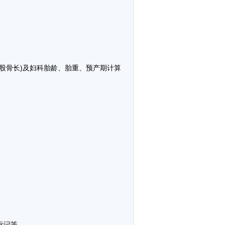
、FL(股骨长)及妇科胎龄、胎重、预产期计算
标记等