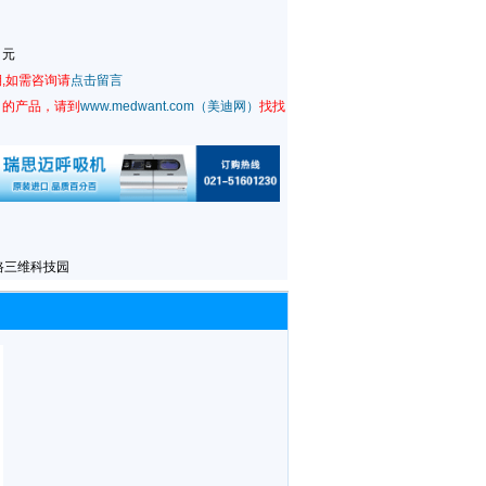
0 元
,如需咨询请
点击留言
司的产品，请到
www.medwant.com（美迪网）
找找
路三维科技园