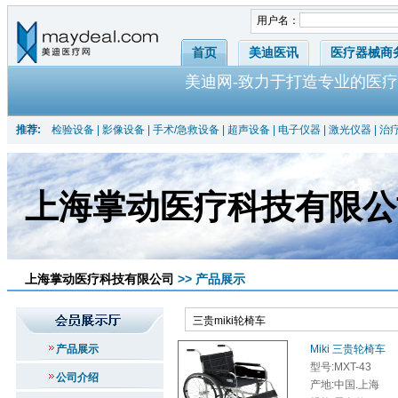
用户名：
首页
美迪医讯
医疗器械商
美迪网-致力于打造专业的医疗
推荐:
检验设备
|
影像设备
|
手术/急救设备
|
超声设备
|
电子仪器
|
激光仪器
|
治
上海掌动医疗科技有限公
上海掌动医疗科技有限公司
>> 产品展示
产品展示
Miki 三贵轮椅车
型号:MXT-43
公司介绍
产地:中国.上海